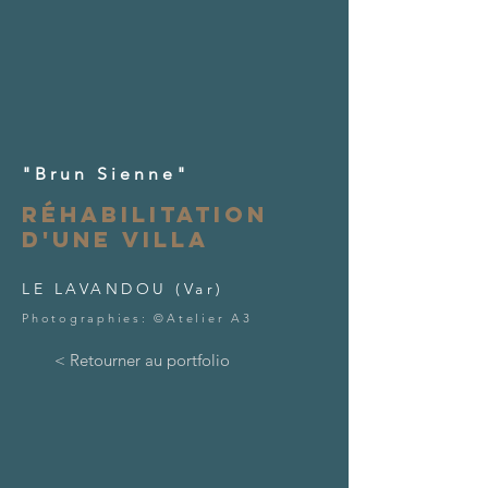
"Brun Sienne"
réhabilitation
d'une villa
LE LAVANDOU (Var)
​​Photographies:
©Atelier A3
< Retourner au portfolio