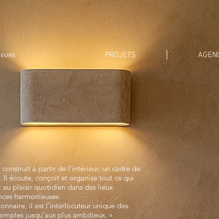
PROJETS
AGEN
r construit à partir de l’intérieur, un cadre de
l. Il écoute, conçoit et organise tout ce qui
 au plaisir quotidien dans des lieux
nces harmonieuses.
ionnaire, il est l’interlocuteur unique des
 simples jusqu’aux plus ambitieux. »